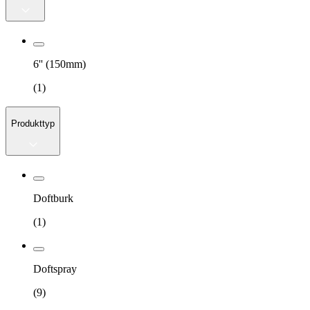
6'' (150mm)
(
1
)
Produkttyp
Doftburk
(
1
)
Doftspray
(
9
)