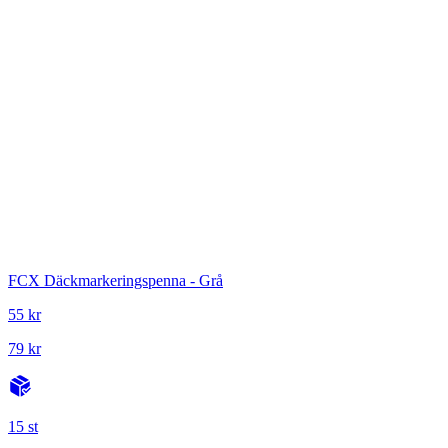
FCX Däckmarkeringspenna - Grå
55 kr
79 kr
15 st