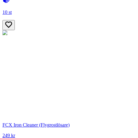
10 st
FCX Iron Cleaner (Flygrostlösare)
249 kr