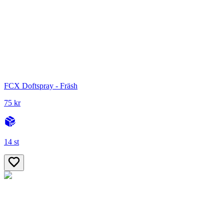
FCX Doftspray - Fräsh
75 kr
14 st