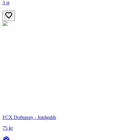
3 st
FCX Doftspray - Jordgubb
75 kr