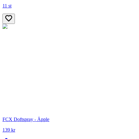
11 st
FCX Doftspray - Äpple
139 kr