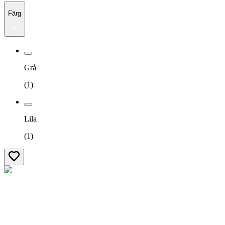
Färg
Grå
(
1
)
Lila
(
1
)