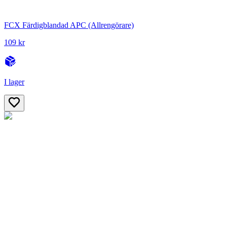
FCX Färdigblandad APC (Allrengörare)
109 kr
I lager