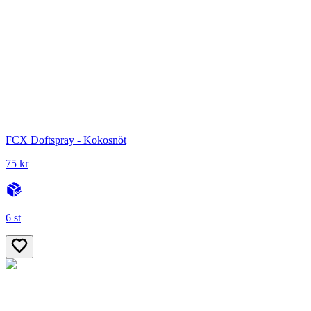
FCX Doftspray - Kokosnöt
75 kr
6 st