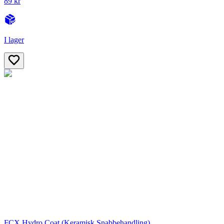
89 kr
I lager
FCX Hydro Coat (Keramisk Snabbehandling)