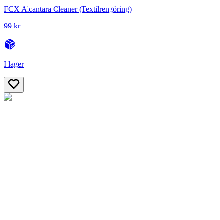
FCX Alcantara Cleaner (Textilrengöring)
99 kr
I lager