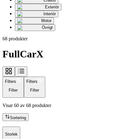
Chassi
Exteriör
Interiör
Motor
Övrigt
68
produkter
FullCarX
Filters
Filters
Filter
Filter
Visar
60
av
68
produkter
Sortering
Storlek