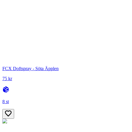
FCX Doftspray - Söta Äpplen
75 kr
8 st