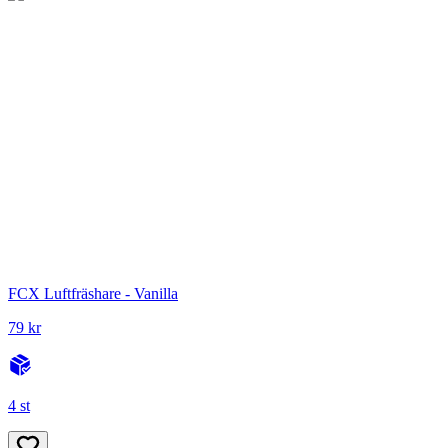
FCX Luftfräshare - Vanilla
79 kr
4 st