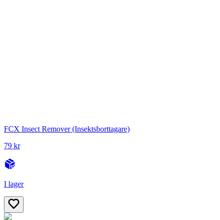
FCX Insect Remover (Insektsborttagare)
79 kr
I lager