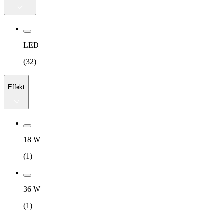
LED
(
32
)
Effekt
18 W
(
1
)
36 W
(
1
)