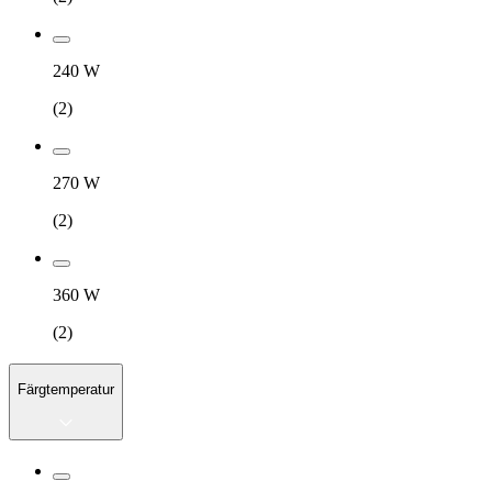
240 W
(
2
)
270 W
(
2
)
360 W
(
2
)
Färgtemperatur