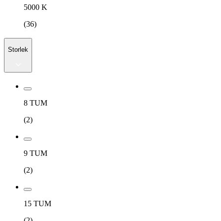
5000 K
(
36
)
Storlek
8 TUM
(
2
)
9 TUM
(
2
)
15 TUM
(
2
)