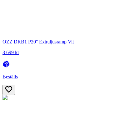
OZZ DRB1 P20'' Extraljusramp Vit
3 699 kr
Beställs