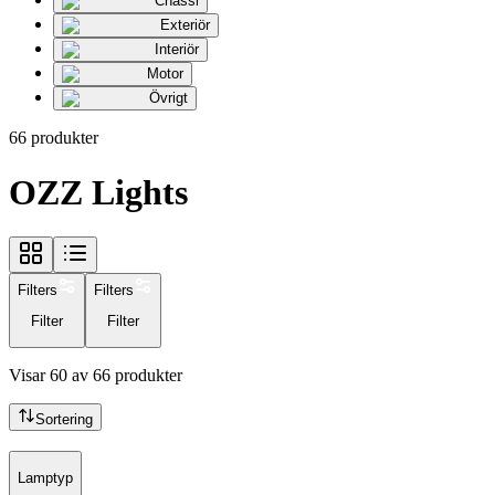
Chassi
Exteriör
Interiör
Motor
Övrigt
66
produkter
OZZ Lights
Filters
Filters
Filter
Filter
Visar
60
av
66
produkter
Sortering
Lamptyp