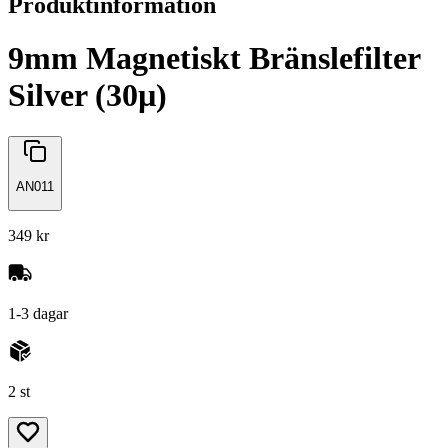
Produktinformation
9mm Magnetiskt Bränslefilter
Silver (30µ)
AN011
349 kr
1-3 dagar
2 st