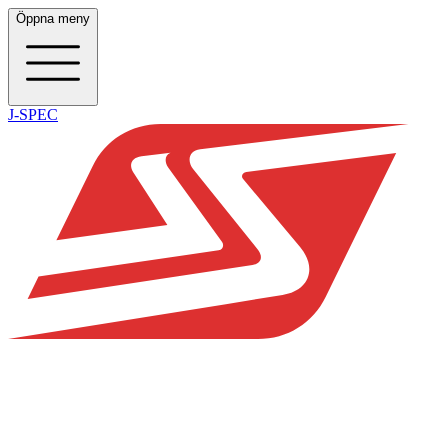
Öppna meny
J-SPEC