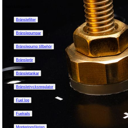
Underkategorier
Bränslefilter
Bränslepumpar
Bränslepump tillbehör
Bränslerör
Bränsletankar
Bränsletrycksregulator
Fuel log
Fuelrails
Monteringsfästen