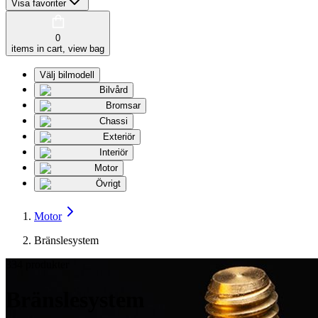
Visa favoriter
0
items in cart, view bag
Välj bilmodell
Bilvård
Bromsar
Chassi
Exteriör
Interiör
Motor
Övrigt
Motor
Bränslesystem
334
produkter
Bränslesystem