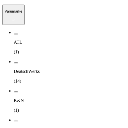
Varumärke
ATL
(
1
)
DeatschWerks
(
14
)
K&N
(
1
)