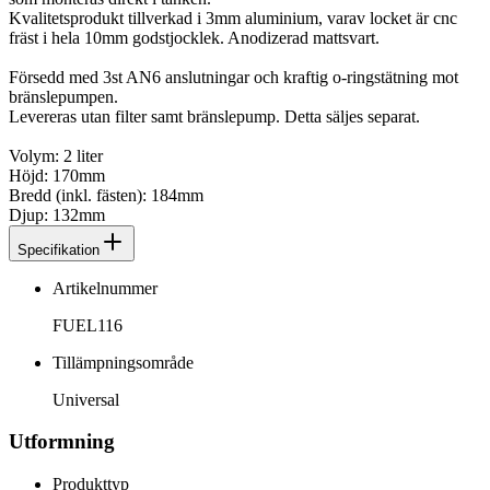
Kvalitetsprodukt tillverkad i 3mm aluminium, varav locket är cnc
fräst i hela 10mm godstjocklek. Anodizerad mattsvart.
Försedd med 3st AN6 anslutningar och kraftig o-ringstätning mot
bränslepumpen.
Levereras utan filter samt bränslepump. Detta säljes separat.
Volym: 2 liter
Höjd: 170mm
Bredd (inkl. fästen): 184mm
Djup: 132mm
Specifikation
Artikelnummer
FUEL116
Tillämpningsområde
Universal
Utformning
Produkttyp