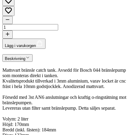
Lägg i varukorgen
Beskrivning
Mattsvart bränsle catch tank. Avsedd för Bosch 044 bränslepump
som monteras direkt i tanken.
Kvalitetsprodukt tillverkad i 3mm aluminium, varav locket är cnc
fräst i hela 10mm godstjocklek. Anodizerad mattsvart.
Försedd med 3st AN6 anslutningar och kraftig o-ringstätning mot
bränslepumpen.
Levereras utan filter samt bränslepump. Detta säljes separat.
Volym: 2 liter
Höjd: 170mm
Bredd (inkl. fästen): 184mm