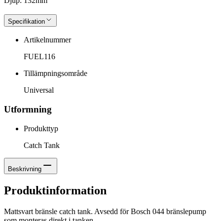
Djup: 132mm
Specifikation
Artikelnummer
FUEL116
Tillämpningsområde
Universal
Utformning
Produkttyp
Catch Tank
Beskrivning
Produktinformation
Mattsvart bränsle catch tank. Avsedd för Bosch 044 bränslepump
som monteras direkt i tanken.