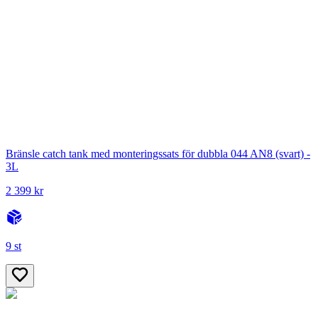
Bränsle catch tank med monteringssats för dubbla 044 AN8 (svart) -
3L
2 399 kr
9 st