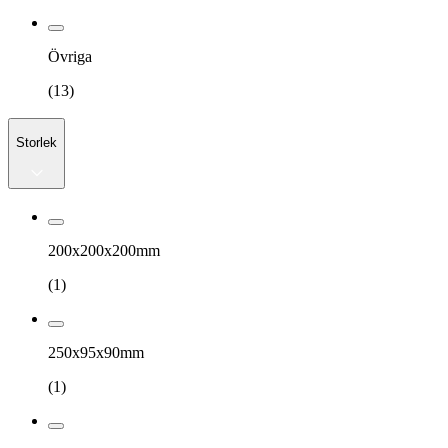
Övriga
(
13
)
Storlek
200x200x200mm
(
1
)
250x95x90mm
(
1
)