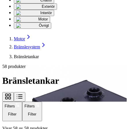
Chassi
Exteriör
Interiör
Motor
Övrigt
Motor
Bränslesystem
Bränsletankar
58
produkter
Bränsletankar
Filters
Filters
Filter
Filter
Visar
58
av
58
produkter