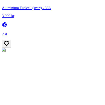
Aluminium Fuelcell (svart) - 38L
3 999 kr
2 st