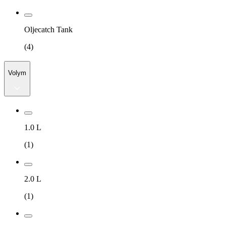
Oljecatch Tank
(
4
)
Volym
1.0 L
(
1
)
2.0 L
(
1
)