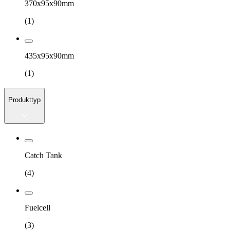
370x95x90mm
(
1
)
435x95x90mm
(
1
)
Produkttyp
Catch Tank
(
4
)
Fuelcell
(
3
)