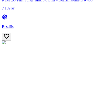
Nuke 2G Fuel Surge Tank 3.0 Liter - Deatschwerks DW400
7 109 kr
Beställs