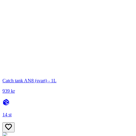
Catch tank AN8 (svart) - 1L
939 kr
14 st