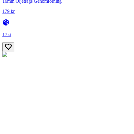
16mm Oljetrågs Genomförning
179 kr
17 st