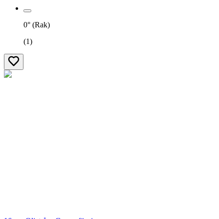
0° (Rak)
(
1
)