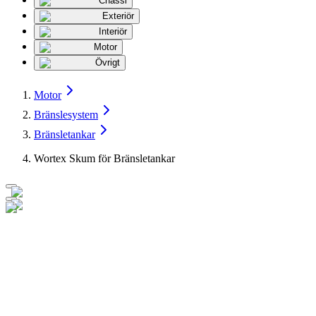
Chassi
Exteriör
Interiör
Motor
Övrigt
Motor
Bränslesystem
Bränsletankar
Wortex Skum för Bränsletankar