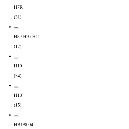
H7R
(
31
)
H8 / H9 / H11
(
17
)
H10
(
34
)
H13
(
15
)
HB1/9004