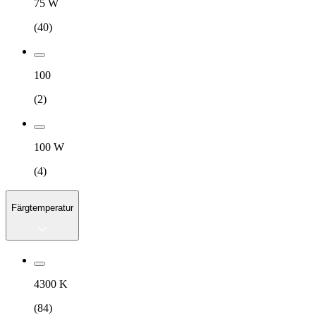
75 W
(
40
)
100
(
2
)
100 W
(
4
)
Färgtemperatur
4300 K
(
84
)