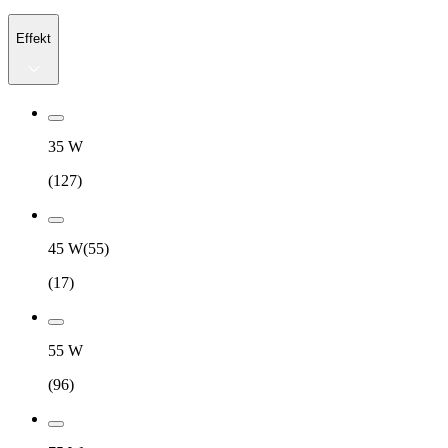
Effekt
35 W
(
127
)
45 W(55)
(
17
)
55 W
(
96
)