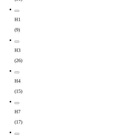
H1
(
9
)
H3
(
26
)
H4
(
15
)
H7
(
17
)