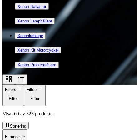
Xenon Ballaster
Xenon Lamphållare
Xenonkablage
Xenon Kit Motorcyckel
Xenon Problemlösare
Filters
Filters
Filter
Filter
Visar
60
av
323
produkter
Sortering
Bilmodeller