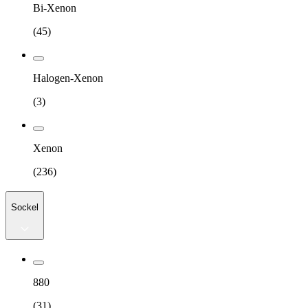
Bi-Xenon
(
45
)
Halogen-Xenon
(
3
)
Xenon
(
236
)
Sockel
880
(
31
)