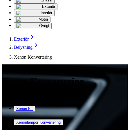
Chassi
Exteriör
Interiör
Motor
Övrigt
Exteriör
Belysning
Xenon Konvertering
323
produkter
Xenon Konvertering
Underkategorier
Xenon Kit
Xenonlampor Konvertering