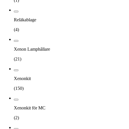
(
1
)
Reläkablage
(
4
)
Xenon Lamphållare
(
21
)
Xenonkit
(
150
)
Xenonkit för MC
(
2
)