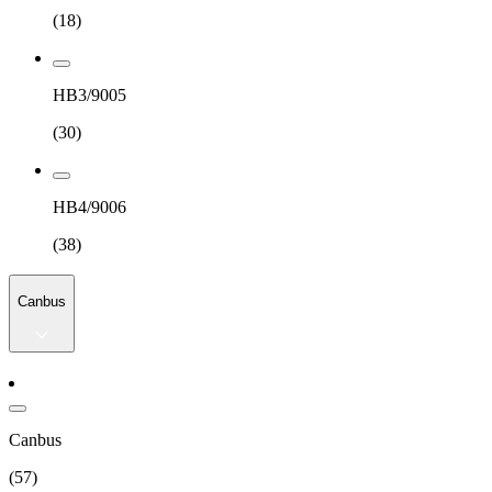
(
18
)
HB3/9005
(
30
)
HB4/9006
(
38
)
Canbus
Canbus
(
57
)