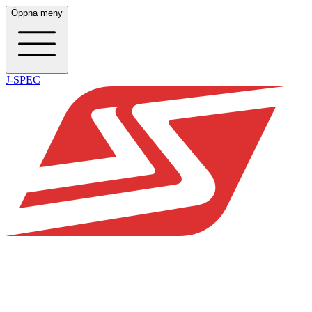
Öppna meny
J-SPEC