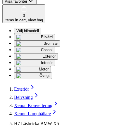
Visa favoriter
0
items in cart, view bag
Välj bilmodell
Bilvård
Bromsar
Chassi
Exteriör
Interiör
Motor
Övrigt
Exteriör
Belysning
Xenon Konvertering
Xenon Lamphållare
H7 Låsbricka BMW X5