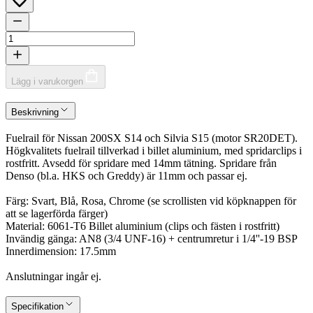
Lägg i varukorgen
Beskrivning
Fuelrail för Nissan 200SX S14 och Silvia S15 (motor SR20DET).
Högkvalitets fuelrail tillverkad i billet aluminium, med spridarclips i
rostfritt. Avsedd för spridare med 14mm tätning. Spridare från
Denso (bl.a. HKS och Greddy) är 11mm och passar ej.
Färg: Svart, Blå, Rosa, Chrome (se scrollisten vid köpknappen för
att se lagerförda färger)
Material: 6061-T6 Billet aluminium (clips och fästen i rostfritt)
Invändig gänga: AN8 (3/4 UNF-16) + centrumretur i 1/4''-19 BSP
Innerdimension: 17.5mm
Anslutningar ingår ej.
Specifikation