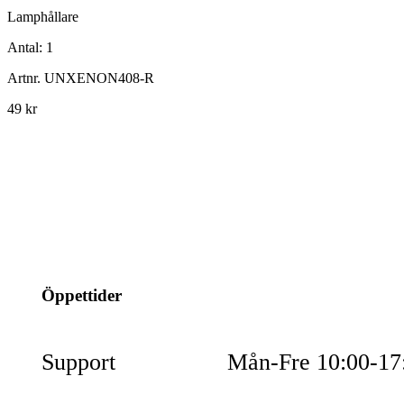
Lamphållare
Antal:
1
Artnr.
UNXENON408-R
49 kr
info@jspec.se
054-851990
Öppettider
Support
Mån-Fre 10:00-17