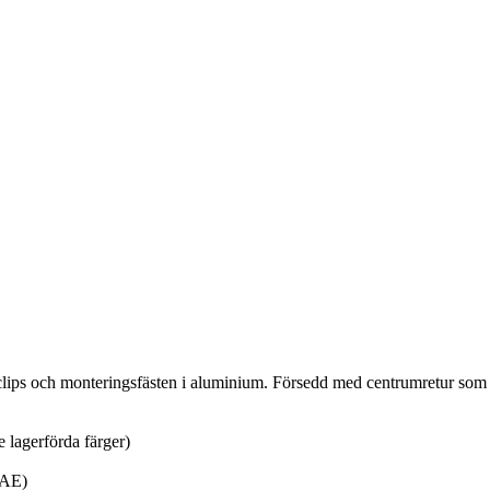
idarclips och monteringsfästen i aluminium. Försedd med centrumretur s
e lagerförda färger)
SAE)