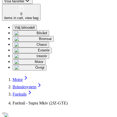
Visa favoriter
0
items in cart, view bag
Välj bilmodell
Bilvård
Bromsar
Chassi
Exteriör
Interiör
Motor
Övrigt
Motor
Bränslesystem
Fuelrails
Fuelrail - Supra Mkiv (2JZ-GTE)