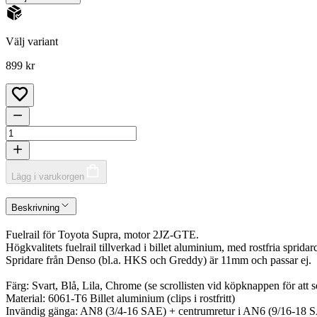
Välj variant
899 kr
Lägg i varukorgen
Beskrivning
Fuelrail för Toyota Supra, motor 2JZ-GTE.
Högkvalitets fuelrail tillverkad i billet aluminium, med rostfria spr
Spridare från Denso (bl.a. HKS och Greddy) är 11mm och passar ej.
Färg: Svart, Blå, Lila, Chrome (se scrollisten vid köpknappen för att s
Material: 6061-T6 Billet aluminium (clips i rostfritt)
Invändig gänga: AN8 (3/4-16 SAE) + centrumretur i AN6 (9/16-18 