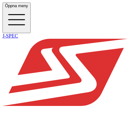
Öppna meny
J-SPEC