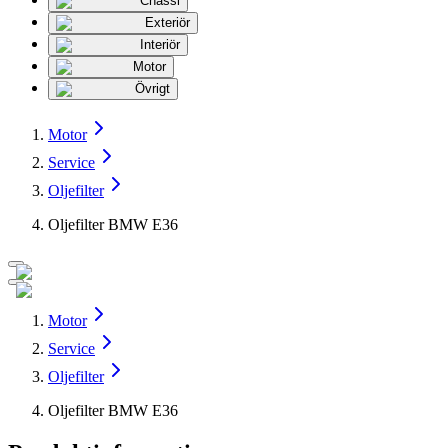
Chassi
Exteriör
Interiör
Motor
Övrigt
Motor
Service
Oljefilter
Oljefilter BMW E36
Motor
Service
Oljefilter
Oljefilter BMW E36