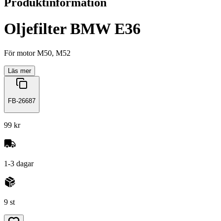
Produktinformation
Oljefilter BMW E36
För motor M50, M52
Läs mer
FB-26687
99 kr
1-3 dagar
9 st